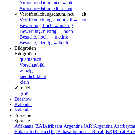
Aufnahmedatum, neu → alt
Aufnahmedatum, alt → neu
✔
Veröffentlichungsdatum, neu → alt
Veröffentlichungsdatum, alt → neu
Bewertung, hoch → niedrig
Bewertung, niedrig → hoch
Besuche, hoch → niedrig
Besuche, niedrig → hoch
Bildgrößen
Bildgrößen
quadratisch
Vorschaubild
winzig
ziemlich klein
klein
✔
mittel
groß
Diashow
Kalender
Kalender
Sprache
Sprache
Afrikaans [ZA]
Afrikaans
Argentina [AR]
Argentina
Azərbayca
Bahasa Indonesia [ID]
Bahasa Indonesia
Brasil [BR]
Brasil
Bre