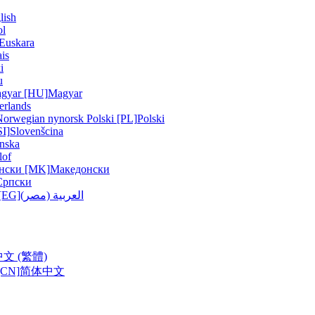
lish
ol
Euskara
is
i
u
gyar [HU]
Magyar
erlands
Norwegian nynorsk
Polski [PL]
Polski
SI]
Slovenšcina
nska
lof
нски [MK]
Македонски
Српски
العربية (مصر)
العربية () [EG]
中文 (繁體)
CN]
简体中文