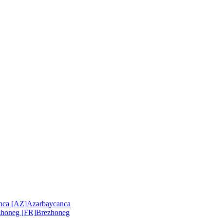
nca [AZ]
Azərbaycanca
zhoneg [FR]
Brezhoneg