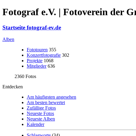
Fotograf e.V. | Fotoverein der 
Startseite fotograf-ev.de
Alben
Fototouren
355
Konzertfotografie
302
Projekte
1068
Mitglieder
636
2360 Fotos
Entdecken
Am häufigsten angesehen
Am besten bewertet
Zufällige Fotos
Neueste Fotos
Neueste Alben
Kalender
Schlagworte
(34)