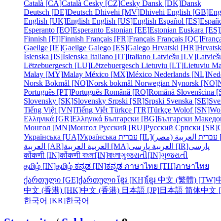
Català [CA]
Català
Česky [CZ]
Česky
Dansk [DK]
Dansk
Deutsch [DE]
Deutsch
Dhivehi [MV]
Dhivehi
English [GB]
Eng
English [UK]
English
English [US]
English
Español [ES]
Españ
Esperanto [EO]
Esperanto
Estonian [EE]
Estonian
Euskara [ES]
Finnish [FI]
Finnish
Français [FR]
Français
Français [QC]
França
Gaeilge [IE]
Gaeilge
Galego [ES]
Galego
Hrvatski [HR]
Hrvatsk
Íslenska [IS]
Íslenska
Italiano [IT]
Italiano
Latviešu [LV]
Latvieš
Lëtzebuergesch [LU]
Lëtzebuergesch
Lietuviu [LT]
Lietuviu
Ma
Malay [MY]
Malay
México [MX]
México
Nederlands [NL]
Ned
Norsk Bokmål [NO]
Norsk bokmål
Norwegian Nynorsk [NO]
Português [PT]
Português
Română [RO]
Română
Slovenšcina [
Slovensky [SK]
Slovensky
Srpski [SR]
Srpski
Svenska [SE]
Sve
Tiếng Việt [VN]
Tiếng Việt
Türkçe [TR]
Türkçe
Wolof [SN]
Wo
Ελληνικά [GR]
Ελληνικά
Български [BG]
Български
Македо
Монгол [MN]
Монгол
Русский [RU]
Русский
Српски [SR]
Українська [UA]
Українська
עברית [IL]
עברית
مصر
پارسی
پارسی [IR]
العربية
العربية [MA]
العربية
العربية [AR]
कोंकणी [IN]
कोंकणी
বাংলা[IN]
বাংলা
ગુજરાતી[IN]
ગુજરાતી
தமிழ் [IN]
தமிழ்
ಕನ್ನಡ [IN]
ಕನ್ನಡ
ภาษาไทย [TH]
ภาษาไทย
ქართული [GE]
ქართული
ខ្មែរ [KH]
ខ្មែរ
中文 (繁體) [TW]
中文 (香港) [HK]
中文 (香港)
日本語 [JP]
日本語
简体中文 [
한국어 [KR]
한국어