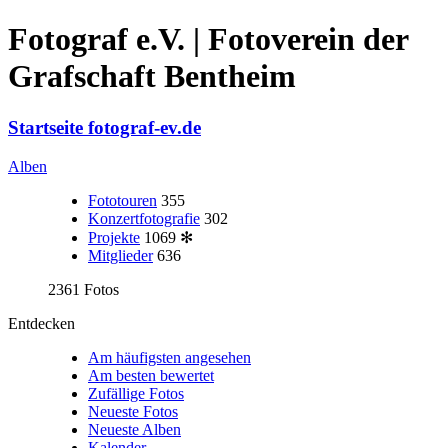
Fotograf e.V. | Fotoverein der
Grafschaft Bentheim
Startseite fotograf-ev.de
Alben
Fototouren
355
Konzertfotografie
302
Projekte
1069
✻
Mitglieder
636
2361 Fotos
Entdecken
Am häufigsten angesehen
Am besten bewertet
Zufällige Fotos
Neueste Fotos
Neueste Alben
Kalender