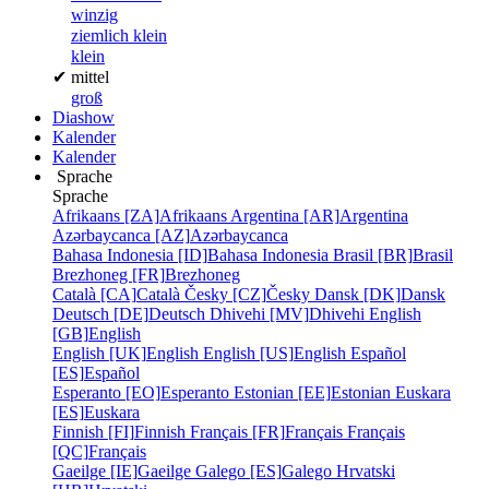
winzig
ziemlich klein
klein
✔
mittel
groß
Diashow
Kalender
Kalender
Sprache
Sprache
Afrikaans [ZA]
Afrikaans
Argentina [AR]
Argentina
Azərbaycanca [AZ]
Azərbaycanca
Bahasa Indonesia [ID]
Bahasa Indonesia
Brasil [BR]
Brasil
Brezhoneg [FR]
Brezhoneg
Català [CA]
Català
Česky [CZ]
Česky
Dansk [DK]
Dansk
Deutsch [DE]
Deutsch
Dhivehi [MV]
Dhivehi
English
[GB]
English
English [UK]
English
English [US]
English
Español
[ES]
Español
Esperanto [EO]
Esperanto
Estonian [EE]
Estonian
Euskara
[ES]
Euskara
Finnish [FI]
Finnish
Français [FR]
Français
Français
[QC]
Français
Gaeilge [IE]
Gaeilge
Galego [ES]
Galego
Hrvatski