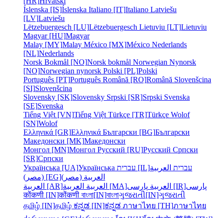
[HR]
Hrvatski
Íslenska [IS]
Íslenska
Italiano [IT]
Italiano
Latviešu
[LV]
Latviešu
Lëtzebuergesch [LU]
Lëtzebuergesch
Lietuviu [LT]
Lietuviu
Magyar [HU]
Magyar
Malay [MY]
Malay
México [MX]
México
Nederlands
[NL]
Nederlands
Norsk Bokmål [NO]
Norsk bokmål
Norwegian Nynorsk
[NO]
Norwegian nynorsk
Polski [PL]
Polski
Português [PT]
Português
Română [RO]
Română
Slovenšcina
[SI]
Slovenšcina
Slovensky [SK]
Slovensky
Srpski [SR]
Srpski
Svenska
[SE]
Svenska
Tiếng Việt [VN]
Tiếng Việt
Türkçe [TR]
Türkçe
Wolof
[SN]
Wolof
Ελληνικά [GR]
Ελληνικά
Български [BG]
Български
Македонски [MK]
Македонски
Монгол [MN]
Монгол
Русский [RU]
Русский
Српски
[SR]
Српски
Українська [UA]
Українська
עברית [IL]
العربية
עברית
العربية (مصر)
(مصر) [EG]
پارسی
پارسی [IR]
العربية
العربية [MA]
العربية
العربية [AR]
कोंकणी [IN]
कोंकणी
বাংলা[IN]
বাংলা
ગુજરાતી[IN]
ગુજરાતી
தமிழ் [IN]
தமிழ்
ಕನ್ನಡ [IN]
ಕನ್ನಡ
ภาษาไทย [TH]
ภาษาไทย