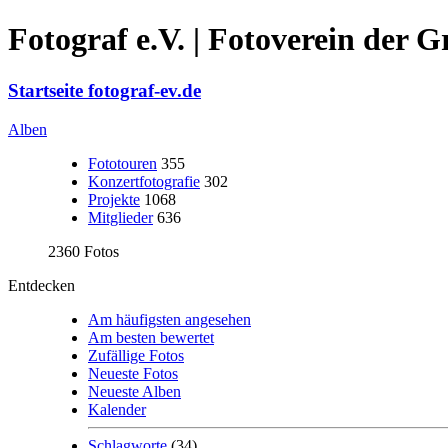
Fotograf e.V. | Fotoverein der 
Startseite fotograf-ev.de
Alben
Fototouren
355
Konzertfotografie
302
Projekte
1068
Mitglieder
636
2360 Fotos
Entdecken
Am häufigsten angesehen
Am besten bewertet
Zufällige Fotos
Neueste Fotos
Neueste Alben
Kalender
Schlagworte
(34)