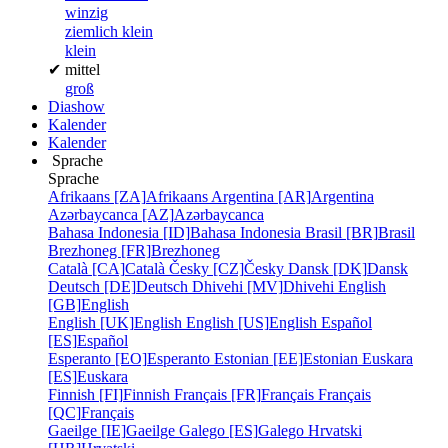
winzig
ziemlich klein
klein
✔
mittel
groß
Diashow
Kalender
Kalender
Sprache
Sprache
Afrikaans [ZA]
Afrikaans
Argentina [AR]
Argentina
Azərbaycanca [AZ]
Azərbaycanca
Bahasa Indonesia [ID]
Bahasa Indonesia
Brasil [BR]
Brasil
Brezhoneg [FR]
Brezhoneg
Català [CA]
Català
Česky [CZ]
Česky
Dansk [DK]
Dansk
Deutsch [DE]
Deutsch
Dhivehi [MV]
Dhivehi
English
[GB]
English
English [UK]
English
English [US]
English
Español
[ES]
Español
Esperanto [EO]
Esperanto
Estonian [EE]
Estonian
Euskara
[ES]
Euskara
Finnish [FI]
Finnish
Français [FR]
Français
Français
[QC]
Français
Gaeilge [IE]
Gaeilge
Galego [ES]
Galego
Hrvatski