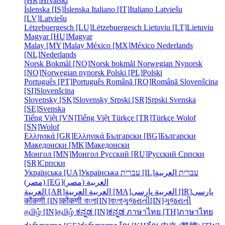
[HR]
Hrvatski
Íslenska [IS]
Íslenska
Italiano [IT]
Italiano
Latviešu
[LV]
Latviešu
Lëtzebuergesch [LU]
Lëtzebuergesch
Lietuviu [LT]
Lietuviu
Magyar [HU]
Magyar
Malay [MY]
Malay
México [MX]
México
Nederlands
[NL]
Nederlands
Norsk Bokmål [NO]
Norsk bokmål
Norwegian Nynorsk
[NO]
Norwegian nynorsk
Polski [PL]
Polski
Português [PT]
Português
Română [RO]
Română
Slovenšcina
[SI]
Slovenšcina
Slovensky [SK]
Slovensky
Srpski [SR]
Srpski
Svenska
[SE]
Svenska
Tiếng Việt [VN]
Tiếng Việt
Türkçe [TR]
Türkçe
Wolof
[SN]
Wolof
Ελληνικά [GR]
Ελληνικά
Български [BG]
Български
Македонски [MK]
Македонски
Монгол [MN]
Монгол
Русский [RU]
Русский
Српски
[SR]
Српски
Українська [UA]
Українська
עברית [IL]
العربية
עברית
العربية (مصر)
(مصر) [EG]
پارسی
پارسی [IR]
العربية
العربية [MA]
العربية
العربية [AR]
कोंकणी [IN]
कोंकणी
বাংলা[IN]
বাংলা
ગુજરાતી[IN]
ગુજરાતી
தமிழ் [IN]
தமிழ்
ಕನ್ನಡ [IN]
ಕನ್ನಡ
ภาษาไทย [TH]
ภาษาไทย