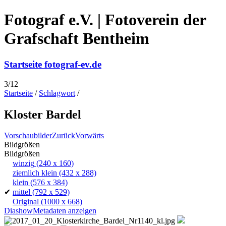
Fotograf e.V. | Fotoverein der
Grafschaft Bentheim
Startseite fotograf-ev.de
3/12
Startseite
/
Schlagwort
/
Kloster Bardel
Vorschaubilder
Zurück
Vorwärts
Bildgrößen
Bildgrößen
winzig
(240 x 160)
ziemlich klein
(432 x 288)
klein
(576 x 384)
✔
mittel
(792 x 529)
Original
(1000 x 668)
Diashow
Metadaten anzeigen