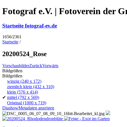
Fotograf e.V. | Fotoverein der 
Startseite fotograf-ev.de
1656/2361
Startseite
/
20200524_Rose
Vorschaubilder
Zurück
Vorwärts
Bildgrößen
Bildgrößen
winzig
(240 x 172)
ziemlich klein
(432 x 310)
klein
(576 x 414)
✔
mittel
(792 x 569)
Original
(1000 x 719)
Diashow
Metadaten anzeigen