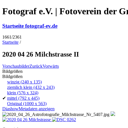
Fotograf e.V. | Fotoverein der 
Startseite fotograf-ev.de
1661/2361
Startseite
/
2020 04 26 Milchstrasse II
Vorschaubilder
Zurück
Vorwärts
Bildgrößen
Bildgrößen
winzig
(240 x 135)
ziemlich klein
(432 x 243)
klein
(576 x 324)
✔
mittel
(792 x 445)
Original
(1000 x 563)
Diashow
Metadaten anzeigen