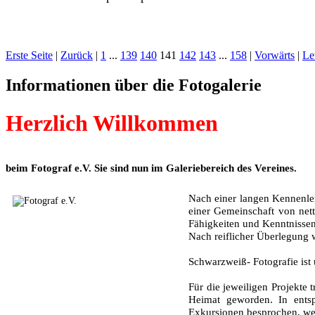
Erste Seite
|
Zurück
|
1
...
139
140
141
142
143
...
158
|
Vorwärts
|
Le
Informationen über die Fotogalerie
Herzlich Willkommen
beim Fotograf e.V. Sie sind nun im Galeriebereich des Vereines.
Nach einer langen Kennenler
einer Gemeinschaft von nett
Fähigkeiten und Kenntnissen
Nach reiflicher Überlegung
Schwarzweiß- Fotografie ist
Für die jeweiligen Projekte
Heimat geworden. In entsp
Exkursionen besprochen, wel