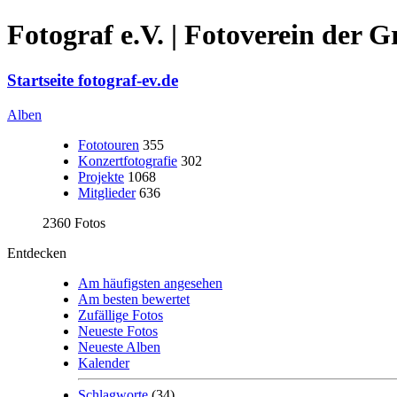
Fotograf e.V. | Fotoverein der 
Startseite fotograf-ev.de
Alben
Fototouren
355
Konzertfotografie
302
Projekte
1068
Mitglieder
636
2360 Fotos
Entdecken
Am häufigsten angesehen
Am besten bewertet
Zufällige Fotos
Neueste Fotos
Neueste Alben
Kalender
Schlagworte
(34)