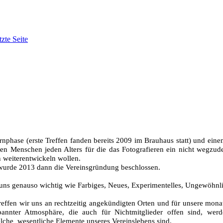
tzte Seite
nphase (erste Treffen fanden bereits 2009 im Brauhaus statt) und einem
en Menschen jeden Alters für die das Fotografieren ein nicht wegzude
 weiterentwickeln wollen.
 wurde 2013 dann die Vereinsgründung beschlossen.
 uns genauso wichtig wie Farbiges, Neues, Experimentelles, Ungewöhnl
 treffen wir uns an rechtzeitig angekündigten Orten und für unsere mon
annter Atmosphäre, die auch für Nichtmitglieder offen sind, wer
che wesentliche Elemente unseres Vereinslebens sind.