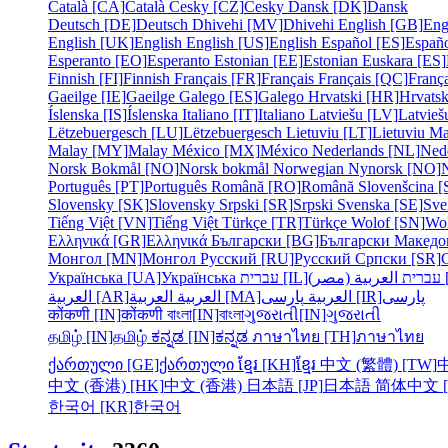
Català [CA]
Català
Česky [CZ]
Česky
Dansk [DK]
Dansk
Deutsch [DE]
Deutsch
Dhivehi [MV]
Dhivehi
English [GB]
Eng
English [UK]
English
English [US]
English
Español [ES]
Españ
Esperanto [EO]
Esperanto
Estonian [EE]
Estonian
Euskara [ES]
Finnish [FI]
Finnish
Français [FR]
Français
Français [QC]
França
Gaeilge [IE]
Gaeilge
Galego [ES]
Galego
Hrvatski [HR]
Hrvatsk
Íslenska [IS]
Íslenska
Italiano [IT]
Italiano
Latviešu [LV]
Latvieš
Lëtzebuergesch [LU]
Lëtzebuergesch
Lietuviu [LT]
Lietuviu
Ma
Malay [MY]
Malay
México [MX]
México
Nederlands [NL]
Ned
Norsk Bokmål [NO]
Norsk bokmål
Norwegian Nynorsk [NO]
Português [PT]
Português
Română [RO]
Română
Slovenšcina [
Slovensky [SK]
Slovensky
Srpski [SR]
Srpski
Svenska [SE]
Sve
Tiếng Việt [VN]
Tiếng Việt
Türkçe [TR]
Türkçe
Wolof [SN]
Wo
Ελληνικά [GR]
Ελληνικά
Български [BG]
Български
Македо
Монгол [MN]
Монгол
Русский [RU]
Русский
Српски [SR]
Українська [UA]
Українська
עברית [IL]
עברית
مصر
پارسی
پارسی [IR]
العربية
العربية [MA]
العربية
العربية [AR]
कोंकणी [IN]
कोंकणी
বাংলা[IN]
বাংলা
ગુજરાતી[IN]
ગુજરાતી
தமிழ் [IN]
தமிழ்
ಕನ್ನಡ [IN]
ಕನ್ನಡ
ภาษาไทย [TH]
ภาษาไทย
ქართული [GE]
ქართული
ខ្មែរ [KH]
ខ្មែរ
中文 (繁體) [TW]
中文 (香港) [HK]
中文 (香港)
日本語 [JP]
日本語
简体中文 [
한국어 [KR]
한국어