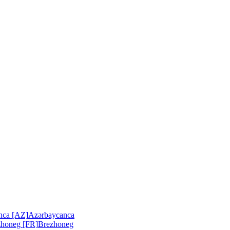
nca [AZ]
Azərbaycanca
zhoneg [FR]
Brezhoneg