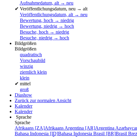
Aufnahmedatum, alt → neu
✔
Veröffentlichungsdatum, neu → alt
Veröffentlichungsdatum, alt → neu
Bewertung, hoch → niedrig
Bewertung, niedrig → hoch
Besuche, hoch → niedrig
Besuche, niedrig → hoch
Bildgrößen
Bildgrößen
quadratisch
Vorschaubild
winzig
ziemlich klein
klein
✔
mittel
groß
Diashow
Zurück zur normalen Ansicht
Kalender
Kalender
Sprache
Sprache
Afrikaans [ZA]
Afrikaans
Argentina [AR]
Argentina
Azərbayca
Bahasa Indonesia [ID]
Bahasa Indonesia
Brasil [BR]
Brasil
Bre