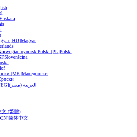
lish
ol
Euskara
is
i
u
gyar [HU]
Magyar
erlands
Norwegian nynorsk
Polski [PL]
Polski
SI]
Slovenšcina
nska
lof
нски [MK]
Македонски
Српски
العربية (مصر)
العربية () [EG]
中文 (繁體)
CN]
简体中文